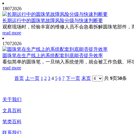
18
07
2026
长期运行中的圆珠笔故障风险分级与快速判断要
观察现场时，经验丰富的维修人员不会急着拆解圆珠笔部件，而
read more
17
07
2026
圆珠笔在生产线上的系统配套到底能否提升效率
看似简单的圆珠笔，一旦纳入系统使用，就会被工作负载、环境
read more
首页
上一页
1
2
3
4
5
6
7
下一页
末页
共
9
页
50
条
关于我们
文具百科
笔类百科
联系我们