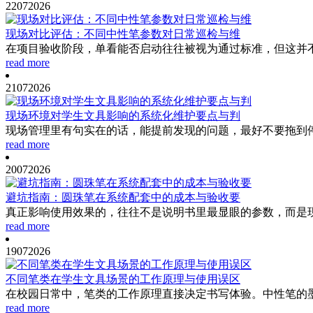
22
07
2026
现场对比评估：不同中性笔参数对日常巡检与维
在项目验收阶段，单看能否启动往往被视为通过标准，但这并不
read more
21
07
2026
现场环境对学生文具影响的系统化维护要点与判
现场管理里有句实在的话，能提前发现的问题，最好不要拖到停
read more
20
07
2026
避坑指南：圆珠笔在系统配套中的成本与验收要
真正影响使用效果的，往往不是说明书里最显眼的参数，而是现
read more
19
07
2026
不同笔类在学生文具场景的工作原理与使用误区
在校园日常中，笔类的工作原理直接决定书写体验。中性笔的墨
read more